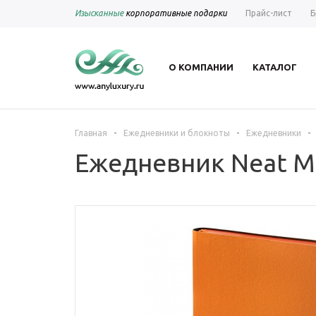
Изысканные
корпоративные подарки
Прайс-лист
Б
О КОМПАНИИ
КАТАЛОГ
-
-
-
Главная
Ежедневники и блокноты
Ежедневники
Ежедневник Neat M