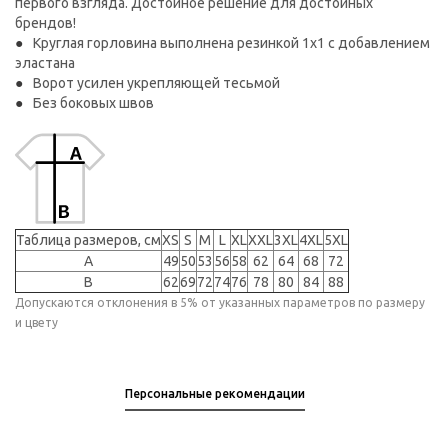
первого взгляда. Достойное решение для достойных
брендов!
Круглая горловина выполнена резинкой 1x1 с добавлением
эластана
Ворот усилен укрепляющей тесьмой
Без боковых швов
Таблица размеров, см
XS
S
M
L
XL
XXL
3XL
4XL
5XL
A
49
50
53
56
58
62
64
68
72
B
62
69
72
74
76
78
80
84
88
Допускаются отклонения в 5% от указанных параметров по размеру
и цвету
Персональные рекомендации