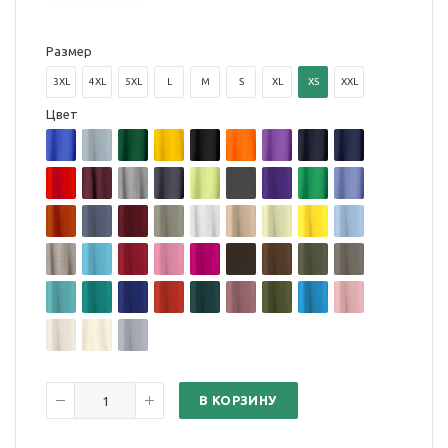
Размер
3XL
4XL
5XL
L
M
S
XL
XS
XXL
Цвет
В КОРЗИНУ