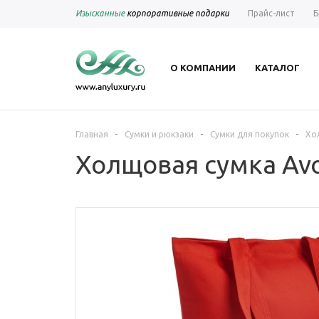
Изысканные
корпоративные подарки
Прайс-лист
Б
О КОМПАНИИ
КАТАЛОГ
-
-
-
Главная
Сумки и рюкзаки
Сумки для покупок
Хо
Холщовая сумка Avo