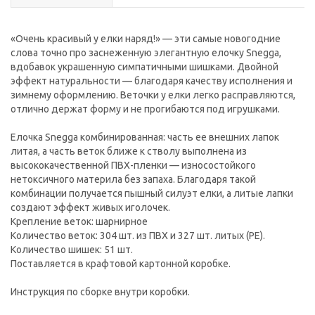
«Очень красивый у елки наряд!» — эти самые новогодние
слова точно про заснеженную элегантную елочку Snegga,
вдобавок украшенную симпатичными шишками. Двойной
эффект натуральности — благодаря качеству исполнения и
зимнему оформлению. Веточки у елки легко расправляются,
отлично держат форму и не прогибаются под игрушками.
Елочка Snegga комбинированная: часть ее внешних лапок
литая, а часть веток ближе к стволу выполнена из
высококачественной ПВХ-пленки — износостойкого
нетоксичного материла без запаха. Благодаря такой
комбинации получается пышный силуэт елки, а литые лапки
создают эффект живых иголочек.
Крепление веток: шарнирное
Количество веток: 304 шт. из ПВХ и 327 шт. литых (PE).
Количество шишек: 51 шт.
Поставляется в крафтовой картонной коробке.
Инструкция по сборке внутри коробки.