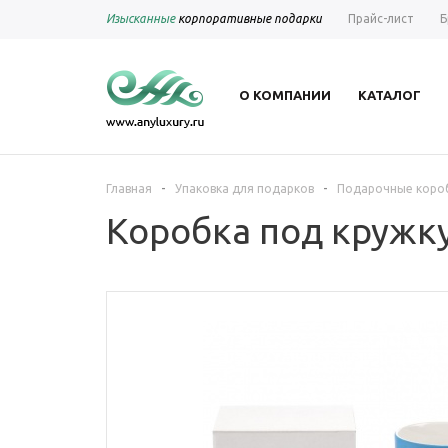
Изысканные
корпоративные подарки
Прайс-лист
Б
О КОМПАНИИ
КАТАЛОГ
-
-
Главная
Упаковка для подарков
Подарочные коро
Коробка под кружку