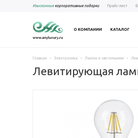
Изысканные
корпоративные подарки
Прайс-лист
Б
О КОМПАНИИ
КАТАЛОГ
-
-
-
Главная
Электроника
Лампы и светильники
Лев
Левитирующая лампа 