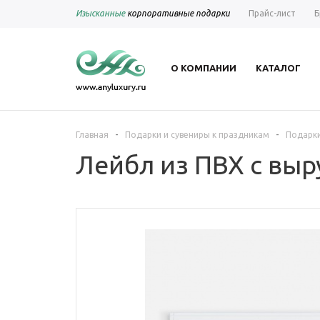
Изысканные
корпоративные подарки
Прайс-лист
Б
О КОМПАНИИ
КАТАЛОГ
-
-
Главная
Подарки и сувениры к праздникам
Подарки
Лейбл из ПВХ с выр