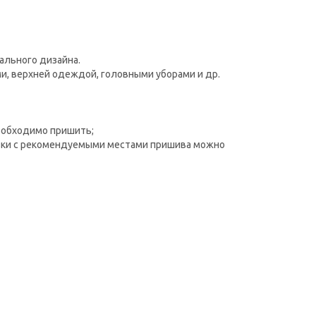
ального дизайна.
и, верхней одеждой, головными уборами и др.
необходимо пришить;
азки с рекомендуемыми местами пришива можно