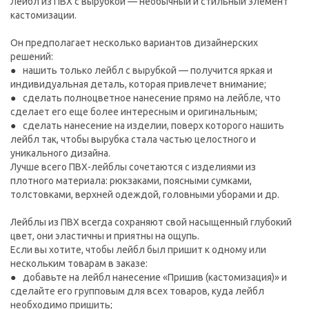
Лейбл из ПВХ с вырубкой — необычный и стильный элемент
кастомизации.
Он предполагает несколько вариантов дизайнерских
решений:
нашить только лейбл с вырубкой — получится яркая и
индивидуальная деталь, которая привлечет внимание;
сделать полноцветное нанесение прямо на лейбле, что
сделает его еще более интересным и оригинальным;
сделать нанесение на изделии, поверх которого нашить
лейбл так, чтобы вырубка стала частью целостного и
уникального дизайна.
Лучше всего ПВХ-лейблы сочетаются с изделиями из
плотного материала: рюкзаками, поясными сумками,
толстовками, верхней одеждой, головными уборами и др.
Лейблы из ПВХ всегда сохраняют свой насыщенный глубокий
цвет, они эластичны и приятны на ощупь.
Если вы хотите, чтобы лейбл был пришит к одному или
нескольким товарам в заказе:
добавьте на лейбл нанесение «Пришив (кастомизация)» и
сделайте его групповым для всех товаров, куда лейбл
необходимо пришить;