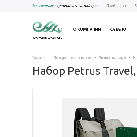
Изысканные
корпоративные подарки
Прайс-лист
Б
О КОМПАНИИ
КАТАЛОГ
-
-
-
Главная
Подарочные наборы
Бизнес наборы
На
Набор Petrus Travel