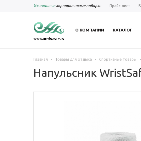
Изысканные
корпоративные подарки
Прайс-лист
Б
О КОМПАНИИ
КАТАЛОГ
-
-
-
Главная
Товары для отдыха
Спортивные товары
Напульсник WristSa