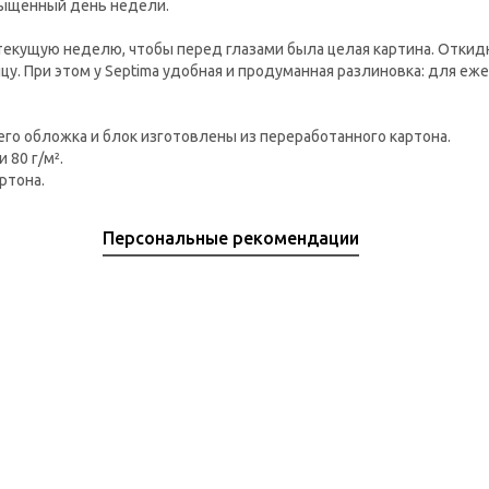
сыщенный день недели.
 текущую неделю, чтобы перед глазами была целая картина. Отки
у. При этом у Septima удобная и продуманная разлиновка: для е
 его обложка и блок изготовлены из переработанного картона.
 80 г/м².
ртона.
Персональные рекомендации