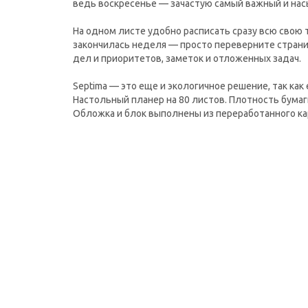
ведь воскресенье — зачастую самый важный и на
На одном листе удобно расписать сразу всю свою
закончилась неделя — просто переверните страниц
дел и приоритетов, заметок и отложенных задач.
Septima — это еще и экологичное решение, так как
Настольный планер на 80 листов. Плотность бумаги
Обложка и блок выполнены из переработанного ка