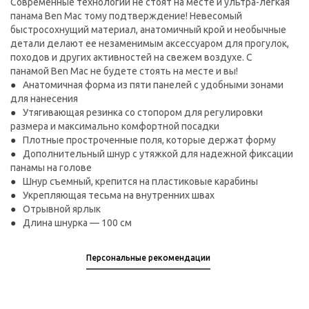
Современные технологии не стоят на месте и ультра-легкая
панама Ben Mac тому подтверждение! Невесомый
быстросохнущий материал, анатомичный крой и необычные
детали делают ее незаменимым аксессуаром для прогулок,
походов и других активностей на свежем воздухе. С
панамой Ben Mac не будете стоять на месте и вы!
Анатомичная форма из пяти панелей с удобными зонами
для нанесения
Утягивающая резинка со стопором для регулировки
размера и максимально комфортной посадки
Плотные простроченные поля, которые держат форму
Дополнительный шнур с утяжкой для надежной фиксации
панамы на голове
Шнур съемный, крепится на пластиковые карабины
Укрепляющая тесьма на внутренних швах
Отрывной ярлык
Длина шнурка — 100 см
Персональные рекомендации