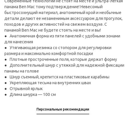
Современные технологии не стоят на месте и ультра-легкая
панама Ben Mac тому подтверждение! Невесомый
быстросохнущий материал, анатомичный крой и необычные
детали делают ее незаменимым аксессуаром для прогулок,
походов и других активностей на свежем воздухе. С
панамой Ben Mac не будете стоять на месте и вы!
Анатомичная форма из пяти панелей с удобными зонами
для нанесения
Утягивающая резинка со стопором для регулировки
размера и максимально комфортной посадки
Плотные простроченные поля, которые держат форму
Дополнительный шнур с утяжкой для надежной фиксации
панамы на голове
Шнур съемный, крепится на пластиковые карабины
Укрепляющая тесьма на внутренних швах
Отрывной ярлык
Длина шнурка — 100 см
Персональные рекомендации