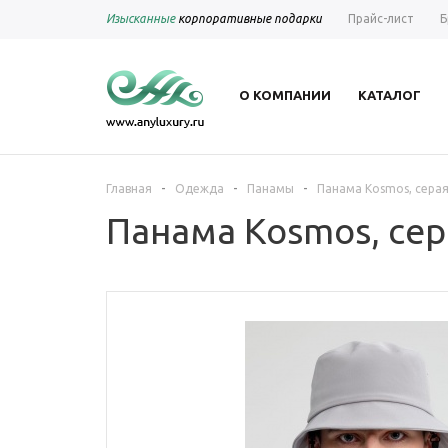
Изысканные
корпоративные подарки
Прайс-лист
Б
О КОМПАНИИ
КАТАЛОГ
-
-
-
Главная
Одежда
Панамы
Панама Kosmos, сера
Панама Kosmos, сер