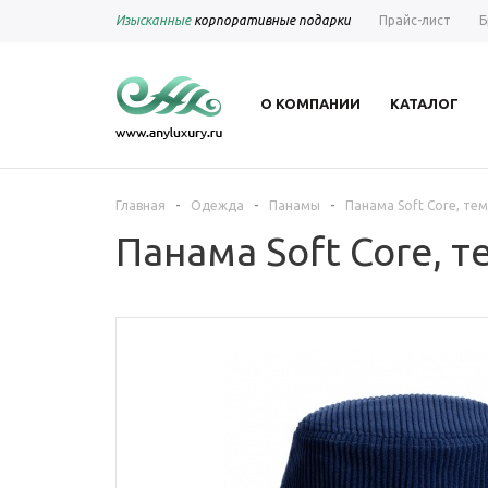
Изысканные
корпоративные подарки
Прайс-лист
Б
О КОМПАНИИ
КАТАЛОГ
-
-
-
Главная
Одежда
Панамы
Панама Soft Core, те
Панама Soft Core, 