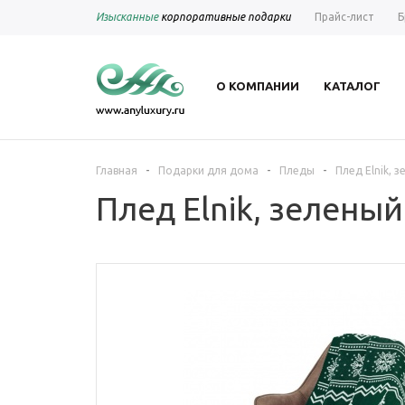
Изысканные
корпоративные подарки
Прайс-лист
Б
О КОМПАНИИ
КАТАЛОГ
-
-
-
Главная
Подарки для дома
Пледы
Плед Elnik,
Плед Elnik, зелены