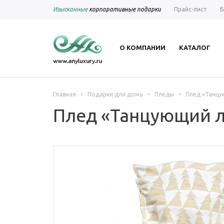
Изысканные
корпоративные подарки
Прайс-лист
Б
О КОМПАНИИ
КАТАЛОГ
-
-
-
Главная
Подарки для дома
Пледы
Плед «Танцу
Плед «Танцующий л