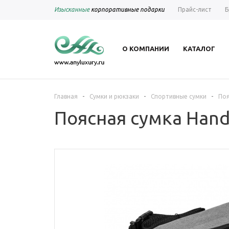
Изысканные
корпоративные подарки
Прайс-лист
Б
О КОМПАНИИ
КАТАЛОГ
-
-
-
Главная
Сумки и рюкзаки
Спортивные сумки
Поя
Поясная сумка Hand