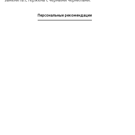
заменить.Стержень с черными чернилами.
Персональные рекомендации