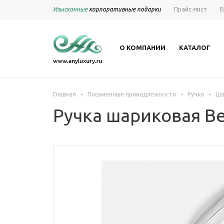
Изысканные
корпоративные подарки
Прайс-лист
Б
О КОМПАНИИ
КАТАЛОГ
-
-
-
Главная
Письменные принадлежности
Ручки
Ша
Ручка шариковая Be