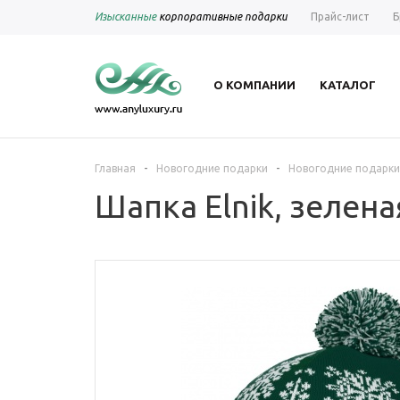
Изысканные
корпоративные подарки
Прайс-лист
Б
О КОМПАНИИ
КАТАЛОГ
-
-
Главная
Новогодние подарки
Новогодние подарки
Шапка Elnik, зелен