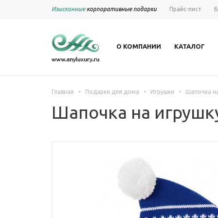
Изысканные
корпоративные подарки
Прайс-лист
Б
О КОМПАНИИ
КАТАЛОГ
-
-
-
Главная
Подарки для дома
Игрушки
Шапочка на 
Шапочка на игрушку 