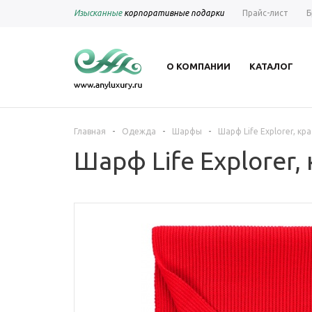
Изысканные
корпоративные подарки
Прайс-лист
Б
О КОМПАНИИ
КАТАЛОГ
-
-
-
Главная
Одежда
Шарфы
Шарф Life Explorer, к
Шарф Life Explorer