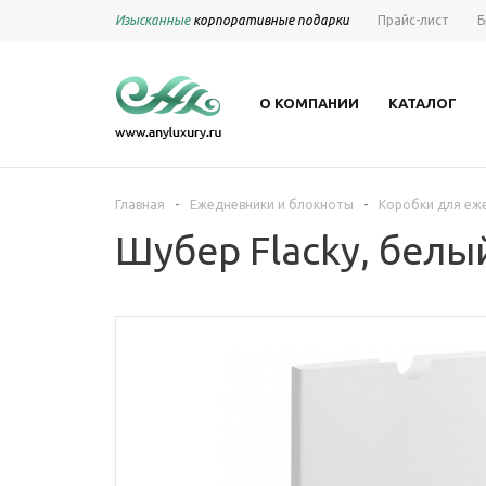
Изысканные
корпоративные подарки
Прайс-лист
Б
О КОМПАНИИ
КАТАЛОГ
-
-
Главная
Ежедневники и блокноты
Коробки для еж
Шубер Flacky, белы