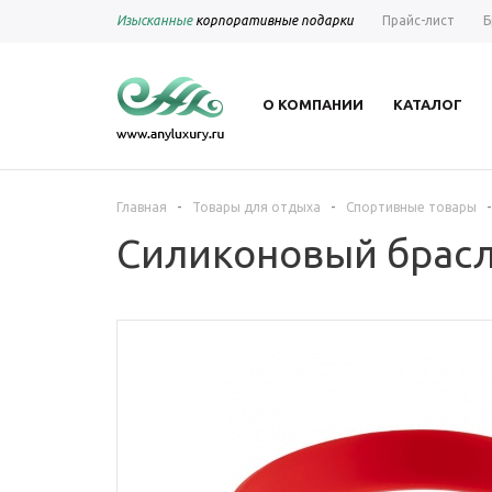
Изысканные
корпоративные подарки
Прайс-лист
Б
О КОМПАНИИ
КАТАЛОГ
-
-
-
Главная
Товары для отдыха
Спортивные товары
Силиконовый брасле