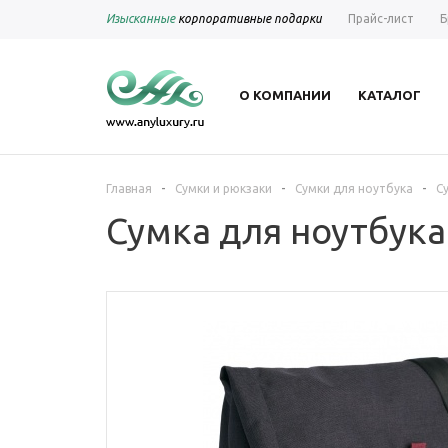
Изысканные
корпоративные подарки
Прайс-лист
Б
О КОМПАНИИ
КАТАЛОГ
-
-
-
Главная
Сумки и рюкзаки
Сумки для ноутбука
С
Сумка для ноутбука 