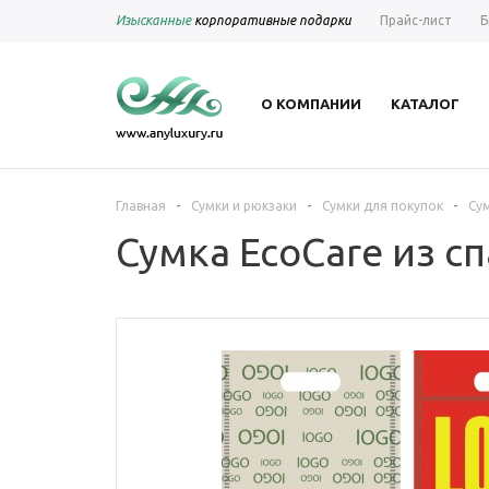
Изысканные
корпоративные подарки
Прайс-лист
Б
О КОМПАНИИ
КАТАЛОГ
-
-
-
Главная
Сумки и рюкзаки
Сумки для покупок
Сум
Сумка EcoCare из с