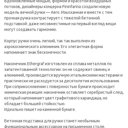
Вдохновленные мощью, формой и красотой воздушных
потоков, дизайнеры концерна Pininfarina создали новую
модель вечной ручки — Aero. Изысканная и вместе с тем
прочная ручка контрастирует с тяжелой бетонной
подставкой: даже несовместимые на первый взгляд вещи
могут создавать гармонию.
Корпус ручки очень легкий, так так выполнен из
аэрокосмического алюминия. Его элегантная форма
напоминает знак бесконечности.
Наконечник Ethergraf изготовлен из сплава металлов по
запатентованной технологии: он не содержит свинец и
алюминий, производится вручную итальянскими мастерами и
практически не расходуется за десятилетия использования.
При соприкосновении с поверхностью бумаги происходит
химическая реакция: наконечник оставляет серебристый след,
который напоминает цвет графитового карандаша, но
обладает большей стойкостью.
Идеально пишет на каменной бумаге.
Бетонная подставка для ручки станет необычным
функциональным аксессуаром на письменном столе.