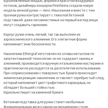
Вдохновленные мощью, формой и красотой воздушных
потоков, дизайнеры концерна Pininfarina создали новую
модель вечной ручки — Aero. Изысканная и вместе с тем
прочная ручка контрастирует с тяжелой бетонной
подставкой: даже несовместимые на первый взгляд вещи
могут создавать гармонию.
Корпус ручки очень легкий, так так выполнен из
аэрокосмического алюминия. Его элегантная форма
напоминает знак бесконечности.
Наконечник Ethergraf изготовлен из сплава металлов по
запатентованной технологии: он не содержит свинец и
алюминий, производится вручную итальянскими мастерами и
практически не расходуется за десятилетия использования.
При соприкосновении с поверхностью бумаги происходит
химическая реакция: наконечник оставляет серебристый след,
который напоминает цвет графитового карандаша, но
обладает большей стойкостью.
Идеально пишет на каменной бумаге.
Бетонная подставка для ручки станет необычным
функциональным аксессуаром на письменном столе.