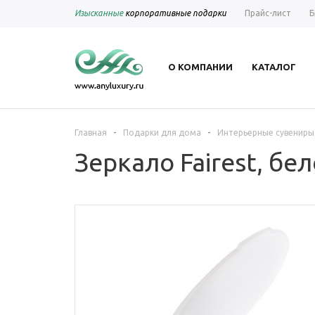
Изысканные
корпоративные подарки
Прайс-лист
Б
О КОМПАНИИ
КАТАЛОГ
-
-
Главная
Подарки для дома
Интерьерные сувениры
Зеркало Fairest, бе