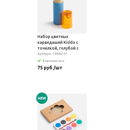
Набор цветных
карандашей Kiddo с
точилкой, голубой с
оранжевым
Артикул: 19886.01
В наличии: есть
75 руб /шт