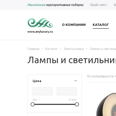
Изысканные
корпоративные подарки
Прайс-лист
Б
О КОМПАНИИ
КАТАЛОГ
-
-
-
Главная
Каталог
Электроника
Лампы и светиль
Лампы и светильни
По популярности
Цена
300
10 990