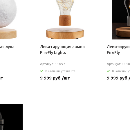
я луна
Левитирующая лампа
Левитирую
FireFly Lights
FireFly
Артикул: 11097
Артикул: 113
В наличии: уточняйте
В наличии: 
шт
9 999 руб /шт
9 999 руб 