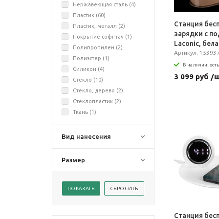
Нержавеющая сталь (
4
)
Пластик (
60
)
Станция бес
Пластик, металл (
2
)
зарядки с п
Покрытие софт-тач (
1
)
Laconic, бела
Полипропилен (
2
)
Артикул: 15393.
Полиэстер (
1
)
В наличии: есть
Силикон (
4
)
3 099 руб /
Стекло (
10
)
Стекло, дерево (
2
)
Стеклопластик (
2
)
Ткань (
1
)
Вид нанесения
Размер
Станция бес