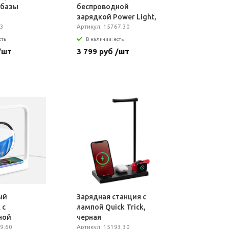
з базы
беспроводной
зарядкой Power Light,
53
черная
Артикул: 15767.30
сть
В наличии: есть
/шт
3 799 руб /шт
ый
Зарядная станция с
 с
лампой Quick Trick,
ной
черная
andflow,
9.60
Артикул: 15193.30