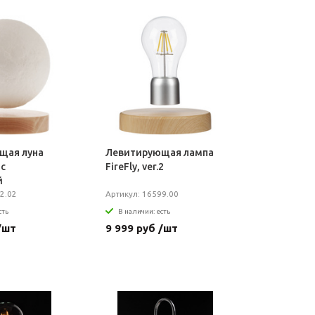
щая луна
Левитирующая лампа
 с
FireFly, ver.2
й
й
2.02
Артикул: 16599.00
сть
В наличии: есть
/шт
9 999 руб /шт