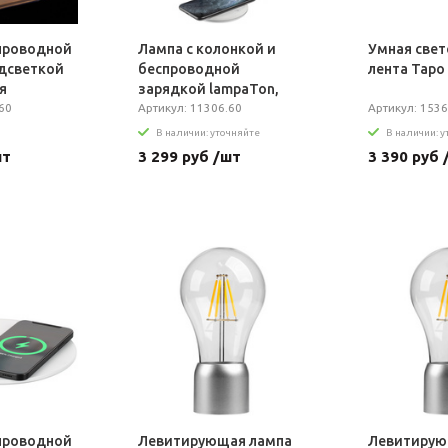
проводной
Лампа с колонкой и
Умная све
одсветкой
беспроводной
лента Tapo
я
зарядкой lampaTon,
60
белая
Артикул: 11306.60
Артикул: 153
В наличии: уточняйте
В наличии: 
шт
3 299 руб /шт
3 390 руб 
проводной
Левитирующая лампа
Левитирую