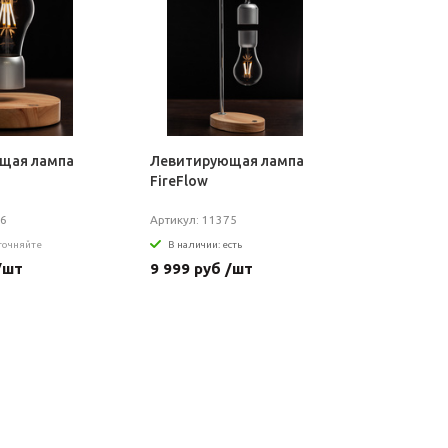
щая лампа
Левитирующая лампа
FireFlow
86
Артикул: 11375
уточняйте
В наличии: есть
/шт
9 999 руб /шт