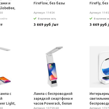
сами и
FireFlow, без базы
FireFly, бе
GlobeBee,
60
Артикул: 11454
Артикул: 114
чняйте
В наличии: есть
В наличии: е
шт
3 669 руб /шт
3 669 руб 
ампа с
Лампа с беспроводной
Интерьерн
ой
зарядкой смартфона и
светильник
er Light,
часов Powerack, белая
беспровод
60
Артикул: 13759.60
зарядкой S
Артикул: 1727