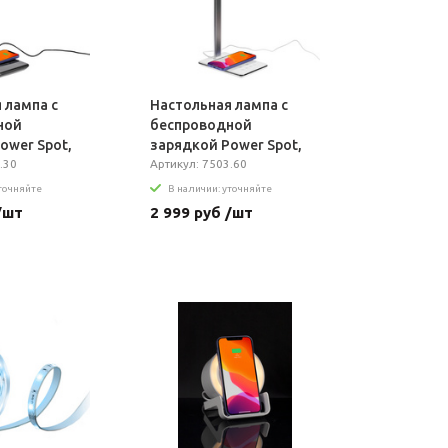
 лампа с
Настольная лампа с
ной
беспроводной
ower Spot,
зарядкой Power Spot,
.30
белая
Артикул: 7503.60
уточняйте
В наличии: уточняйте
/шт
2 999 руб /шт