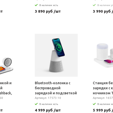
белый
В наличии: есть
В наличии: 
шт
3 890 руб /шт
3 990 руб 
нкой и
Bluetooth-колонка с
Станция б
ой
беспроводной
зарядки с 
shback,
зарядкой и подсветкой
ночником T
60
Cone Sonance, серая
Артикул: 17573.10
Артикул: 1657
В наличии: есть
В наличии: е
шт
4 999 руб /шт
5 999 руб 