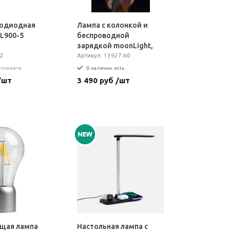
тодиодная
Лампа с колонкой и
 L900-5
беспроводной
зарядкой moonLight,
62
белая
Артикул: 13927.60
уточняйте
В наличии: есть
/шт
3 490 руб /шт
щая лампа
Настольная лампа с