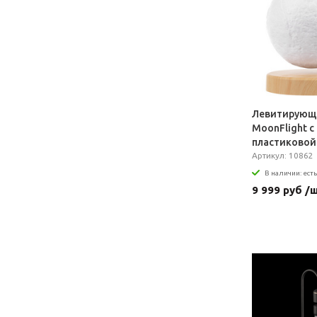
Левитирующа
MoonFlight с
пластиковой
подставкой
Артикул: 10862
В наличии: есть
9 999 руб /