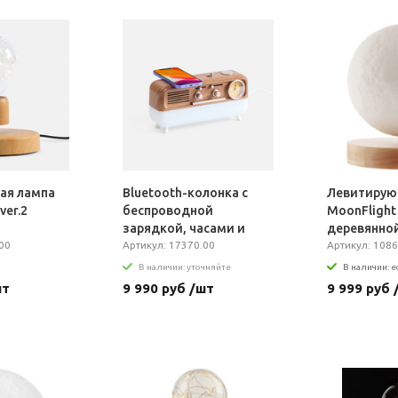
ая лампа
Bluetooth-колонка с
Левитирую
 ver.2
беспроводной
MoonFlight
зарядкой, часами и
деревянно
00
подсветкой Multiverse,
Артикул: 17370.00
подставко
Артикул: 1086
ver.2
В наличии: уточняйте
В наличии: е
шт
9 990 руб /шт
9 999 руб 