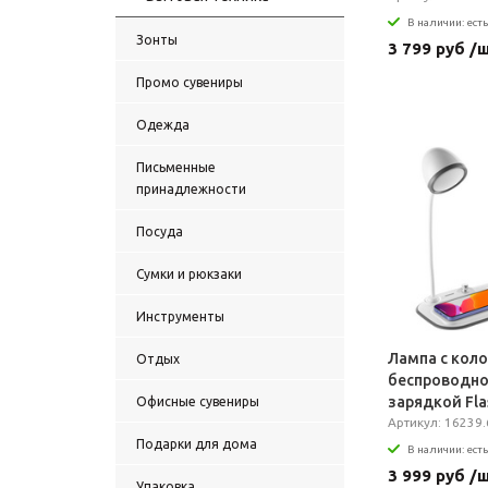
В наличии: есть
Зонты
3 799 руб /
Промо сувениры
Одежда
Письменные
принадлежности
Посуда
Сумки и рюкзаки
Инструменты
Лампа с коло
Отдых
беспроводн
зарядкой Fla
Офисные сувениры
белая
Артикул: 16239.
Подарки для дома
В наличии: есть
3 999 руб /
Упаковка