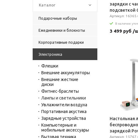
зарядки с ча
Каталог
подсветкой 
белая
Артикул: 16365.
Подарочные наборы
В наличии: уто
3 499 руб /
Ежедневники и блокноты
Корпоративные подарки
Электроника
Флешки
Внешние аккумуляторы
Внешние жесткие
диски
Фитнес-браслеты
Лампы и светильники
Увлажнители воздуха
Портативная акустика
Зарядные устройства
Настольная л
беспроводн
Компьютерные и
мобильные аксессуары
зарядкой Pow
Бытовая техника
белая
Артикул: 15767.