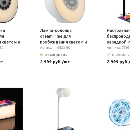
нка
Лампа-колонка
Настольная
ля
dreamTime для
беспровод
 светом и
пробуждения светом и
зарядкой P
рная
30
музыкой, белая
Артикул: 10623.60
черная
Артикул: 7503
В наличии: есть
В наличии: 
шт
2 999 руб /шт
2 999 руб 