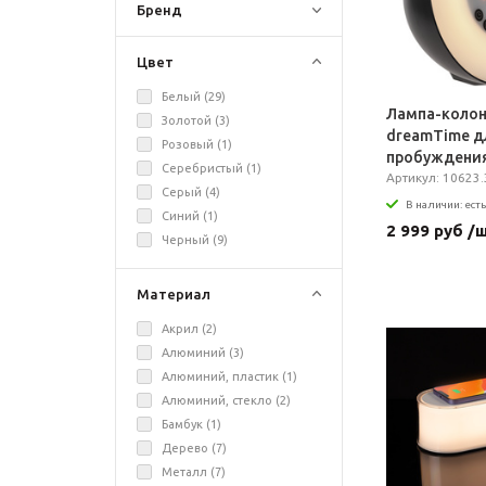
Бренд
Цвет
Белый (
29
)
Лампа-коло
Золотой (
3
)
dreamTime д
Розовый (
1
)
пробуждения
Серебристый (
1
)
музыкой, че
Артикул: 10623.
Серый (
4
)
В наличии: есть
Синий (
1
)
2 999 руб /
Черный (
9
)
Материал
Акрил (
2
)
Алюминий (
3
)
Алюминий, пластик (
1
)
Алюминий, стекло (
2
)
Бамбук (
1
)
Дерево (
7
)
Металл (
7
)