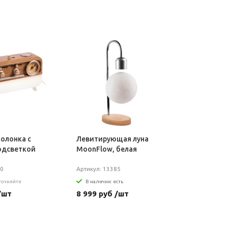
колонка с
Левитирующая луна
одсветкой
MoonFlow, белая
60
Артикул: 13385
уточняйте
В наличии: есть
/шт
8 999 руб /шт