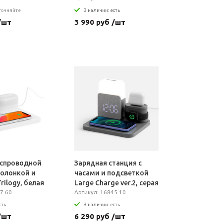
уточняйте
В наличии: есть
/шт
3 990 руб /шт
еспроводной
Зарядная станция с
колонкой и
часами и подсветкой
rilogy, белая
Large Charge ver.2, серая
7.60
Артикул: 16845.10
сть
В наличии: есть
/шт
6 290 руб /шт