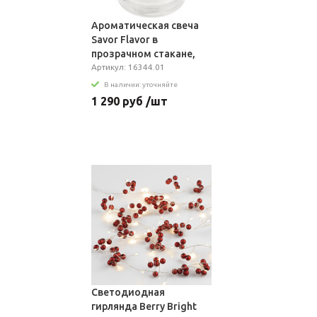
Ароматическая свеча
Savor Flavor в
прозрачном стакане,
кедр и яблочный пирог
Артикул: 16344.01
В наличии: уточняйте
1 290 руб /шт
Светодиодная
гирлянда Berry Bright