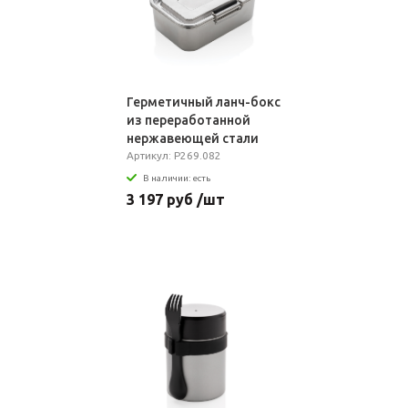
Герметичный ланч-бокс
из переработанной
нержавеющей стали
RCS, 1 л
Артикул: P269.082
В наличии: есть
3 197 руб /шт