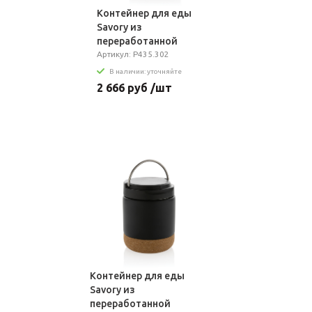
Контейнер для еды
Savory из
переработанной
нержавеющей стали
Артикул: P435.302
RCS, 400 мл
В наличии: уточняйте
2 666 руб /шт
Контейнер для еды
Savory из
переработанной