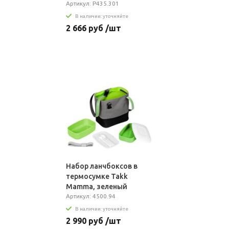
нержавеющей стали
Артикул: P435.301
RCS, 400 мл
В наличии: уточняйте
2 666 руб /шт
Набор ланчбоксов в
термосумке Takk
Mamma, зеленый
Артикул: 4500.94
В наличии: уточняйте
2 990 руб /шт