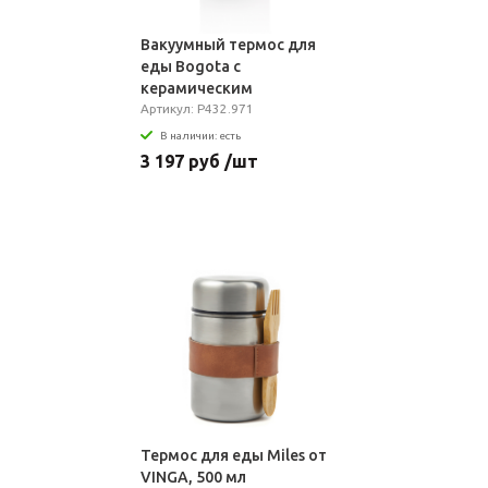
Вакуумный термос для
еды Bogota с
керамическим
напылением, 400 мл
Артикул: P432.971
В наличии: есть
3 197 руб /шт
Термос для еды Miles от
VINGA, 500 мл