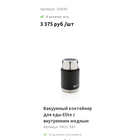
Артикул: 50440
В наличии: есть
3 375 руб /шт
Вакуумный контейнер
для еды Elite с
внутренним медным
покрытием
Артикул: P432.981
В наличии: уточняйте