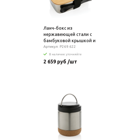
Ланч-бокс из
нержавеющей стали с
бамбуковой крышкой и
столовым прибором
Артикул: P269.622
В наличии: уточняйте
2 659 руб /шт