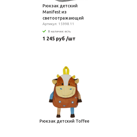
Рюкзак детский
Manifest из
светоотражающей
ткани, серый
Артикул: 15998.11
В наличии: есть
1 245 руб /шт
Рюкзак детский Toffee