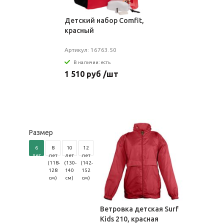
Детский набор Comfit,
красный
Артикул: 16763.50
В наличии: есть
1 510 руб /шт
Размер
6
8
10
12
лет
лет
лет
лет
(106-
(118-
(130-
(142-
116
128
140
152
см)
см)
см)
см)
Ветровка детская Surf
Kids 210, красная