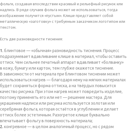
фольги, создавая впоследствии красивый и рельефный рисунок или
надпись. В ряде случаев фольга может не использоваться, тогда
изображение получится «пустым». Клише представляет собой
металлическую «заготовку» с требуемым заказчиком логотипом или
текстом.
Есть две разновидности тиснения:
блинтовое — «обычная» разновидность тиснения. Процесс
подразумевает вдавливание клише в материал, чтобы оставить
оттиск. Чем сильнее печатный аппарат вдавливает «болванку»
в кожу, бумагу или картон, тем глубже окажется тиснение.
В зависимости от материала при блинтовом тиснении может
использоваться нагрев — благодаря нему на мягких материалах
будет сохраняться форма оттиска, а на твёрдых повысится
качество рисунка. При этом нагрев может повредить изделие,
поэтому применять его или нет — решение мастера. Для
украшения надписи или рисунка используется золотая или
серебряная фольга, которая остаётся в углублении и делает
оттиск более эстетичным. Разогретое клише буквально
впечатывает фольгу в поверхность материала;
конгревное — в целом аналогичный процесс, но с рядом