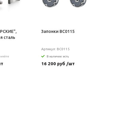
РСКИЕ",
Запонки BC0115
я сталь
Артикул: BC0115
чняйте
В наличии: есть
шт
16 200 руб /шт