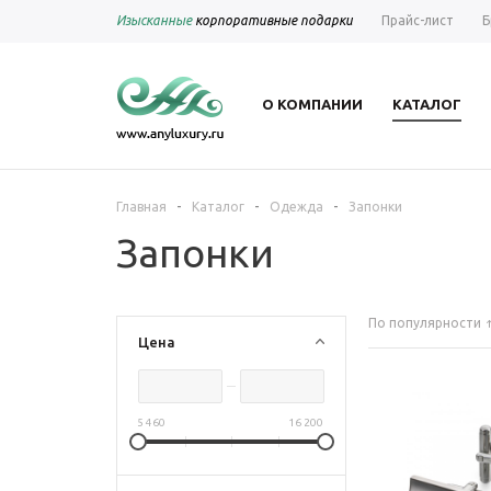
Изысканные
корпоративные подарки
Прайс-лист
Б
О КОМПАНИИ
КАТАЛОГ
-
-
-
Главная
Каталог
Одежда
Запонки
Запонки
По популярности
Цена
5 460
16 200