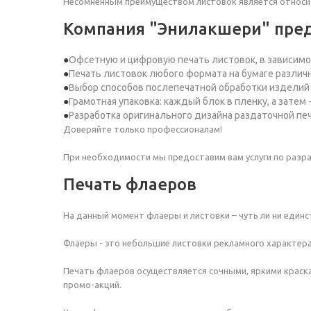
Несомненным преимуществом листовок является относите
Компания "Энилакшери" пред
Офсетную и цифровую печать листовок, в зависимос
Печать листовок любого формата на бумаге различн
Выбор способов послепечатной обработки изделий (
Грамотная упаковка: каждый блок в пленку, а затем 
Разработка оригинального дизайна раздаточной пе
Доверяйте только профессионалам!
При необходимости мы предоставим вам услуги по разр
Печать флаеров
На данный момент флаеры и листовки – чуть ли ни еди
Флаеры - это небольшие листовки рекламного характера
Печать флаеров осуществляется сочными, яркими краска
промо-акций.