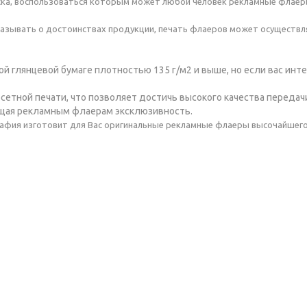
ска, воспользоваться которым может любой человек рекламные флаер
зывать о достоинствах продукции, печать флаеров может осуществля
й глянцевой бумаге плотностью 135 г/м2 и выше, но если вас инте
сетной печати, что позволяет достичь высокого качества передач
ющая рекламным флаерам эксклюзивность.
рафия изготовит для Вас оригинальные рекламные флаеры высочайшего