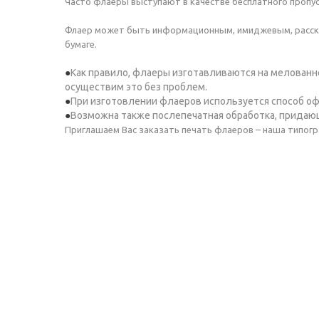
Часто флаеры выступают в качестве бесплатного пропу
Флаер может быть информационным, имиджевым, расска
бумаге.
Как правило, флаеры изготавливаются на мелованно
осуществим это без проблем.
При изготовлении флаеров используется способ оф
Возможна также послепечатная обработка, прида
Приглашаем Вас заказать печать флаеров – наша типог