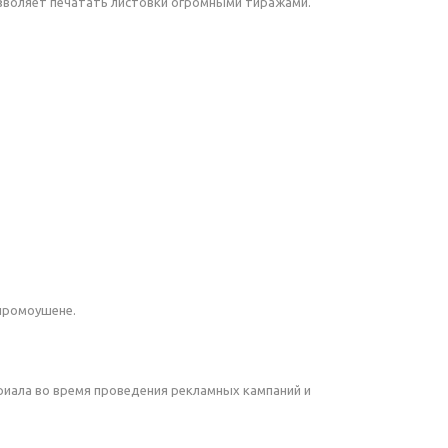
озволяет печатать листовки огромными тиражами.
-промоушене.
риала во время проведения рекламных кампаний и