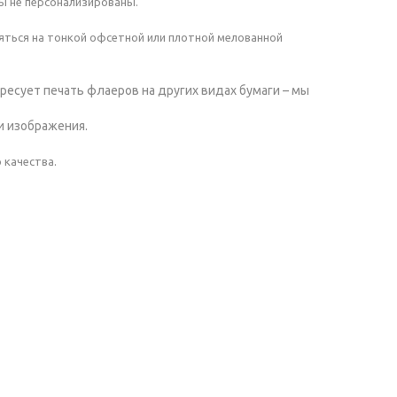
ы не персонализированы.
ться на тонкой офсетной или плотной мелованной
ресует печать флаеров на других видах бумаги – мы
и изображения.
 качества.