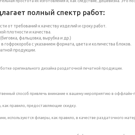
льная простота их изготовления и, как следствие, дешевизна. Это п
лагает полный спектр работ:
ти от требований к качеству изделий и сроку работ.
ой плотности и качества.
биговка, фальцовка, вырубка и др.)
- в гофрокороба с указанием формата, цвета и количества блоков.
чатной продукции.
аботке оригинального дизайна раздаточной печатной продукции.
нственный способ привлечь внимание к вашему мероприятию в оффлайн
, как правило, предоставляющие скидку.
ми, используются флаеры, как правило, в качестве раздаточного мате