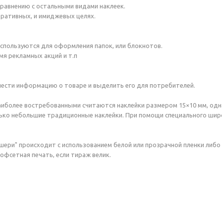
сравнению с остальными видами наклеек.
ративных, и имиджевых целях.
используются для оформления папок, или блокнотов.
я рекламных акций и т.п
ести информацию о товаре и выделить его для потребителей.
иболее востребованными считаются наклейки размером 15×10 мм, одна
олько небольшие традиционные наклейки. При помощи специального ши
кшери" происходит с использованием белой или прозрачной пленки либо
фсетная печать, если тираж велик.