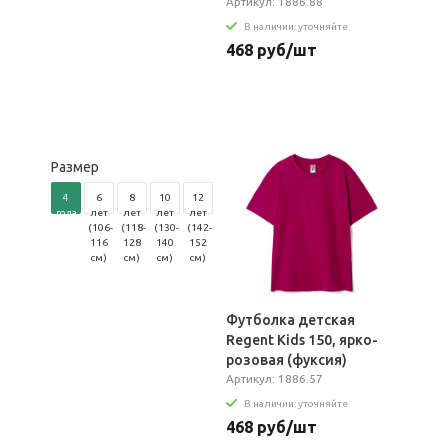
Артикул: 1886.88
В наличии: уточняйте
468 руб/шт
Размер
4
6
8
10
12
года
лет
лет
лет
лет
(96-
(106-
(118-
(130-
(142-
104
116
128
140
152
см)
см)
см)
см)
см)
Футболка детская
Regent Kids 150, ярко-
розовая (фуксия)
Артикул: 1886.57
В наличии: уточняйте
468 руб/шт