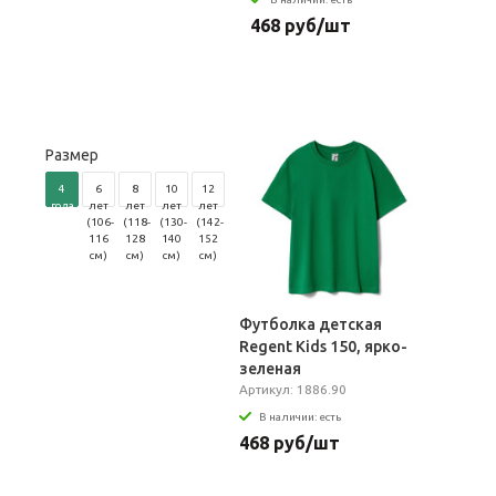
468 руб/шт
Размер
4
6
8
10
12
года
лет
лет
лет
лет
(96-
(106-
(118-
(130-
(142-
104
116
128
140
152
см)
см)
см)
см)
см)
Футболка детская
Regent Kids 150, ярко-
зеленая
Артикул: 1886.90
В наличии: есть
468 руб/шт