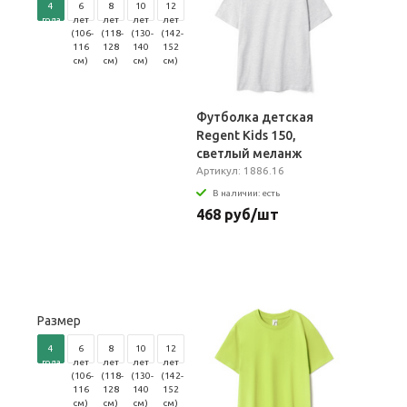
4
6
8
10
12
года
лет
лет
лет
лет
(96-
(106-
(118-
(130-
(142-
104
116
128
140
152
см)
см)
см)
см)
см)
Футболка детская
Regent Kids 150,
светлый меланж
Артикул: 1886.16
В наличии: есть
468 руб/шт
Размер
4
6
8
10
12
года
лет
лет
лет
лет
(96-
(106-
(118-
(130-
(142-
104
116
128
140
152
см)
см)
см)
см)
см)