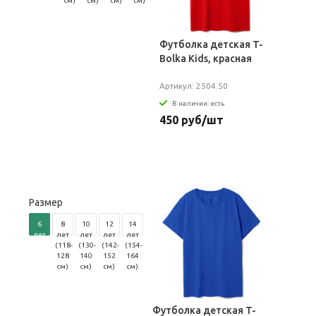
см)
см)
см)
см)
см)
Футболка детская T-
Bolka Kids, красная
Артикул: 2504.50
В наличии: есть
450 руб/шт
Размер
6
8
10
12
14
лет
лет
лет
лет
лет
(106-
(118-
(130-
(142-
(154-
116
128
140
152
164
см)
см)
см)
см)
см)
Футболка детская T-