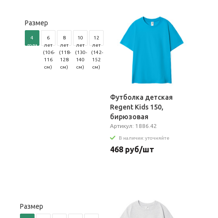
Размер
4
6
8
10
12
года
лет
лет
лет
лет
(96-
(106-
(118-
(130-
(142-
104
116
128
140
152
см)
см)
см)
см)
см)
Футболка детская
Regent Kids 150,
бирюзовая
Артикул: 1886.42
В наличии: уточняйте
468 руб/шт
Размер