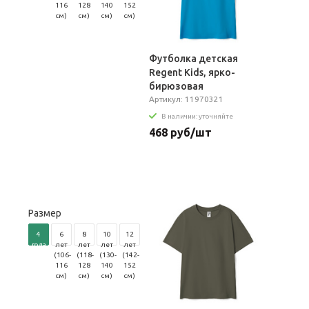
104
116
128
140
152
см)
см)
см)
см)
см)
Футболка детская
Regent Kids, ярко-
бирюзовая
Артикул: 11970321
В наличии: уточняйте
468 руб/шт
Размер
4
6
8
10
12
года
лет
лет
лет
лет
(96-
(106-
(118-
(130-
(142-
104
116
128
140
152
см)
см)
см)
см)
см)