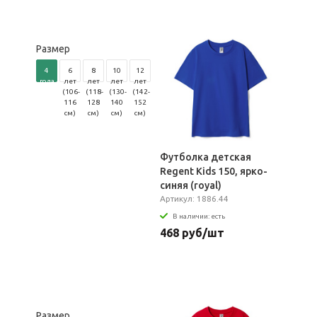
Размер
4
6
8
10
12
года
лет
лет
лет
лет
(96-
(106-
(118-
(130-
(142-
104
116
128
140
152
см)
см)
см)
см)
см)
Футболка детская
Regent Kids 150, ярко-
синяя (royal)
Артикул: 1886.44
В наличии: есть
468 руб/шт
Размер