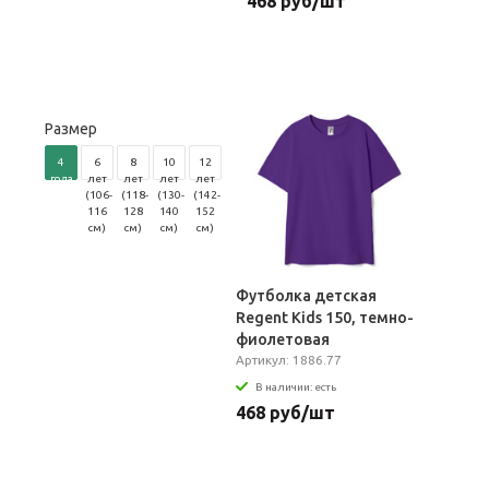
468 руб/шт
Размер
4
6
8
10
12
года
лет
лет
лет
лет
(96-
(106-
(118-
(130-
(142-
104
116
128
140
152
см)
см)
см)
см)
см)
Футболка детская
Regent Kids 150, темно-
фиолетовая
Артикул: 1886.77
В наличии: есть
468 руб/шт