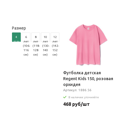
Размер
4
6
8
10
12
года
лет
лет
лет
лет
(96-
(106-
(118-
(130-
(142-
104
116
128
140
152
см)
см)
см)
см)
см)
Футболка детская
Regent Kids 150, розовая
орхидея
Артикул: 1886.56
В наличии: уточняйте
468 руб/шт