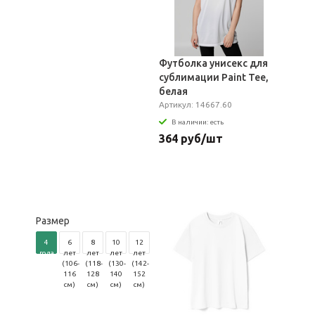
Футболка унисекс для
сублимации Paint Tee,
белая
Артикул: 14667.60
В наличии: есть
364 руб/шт
Размер
4
6
8
10
12
года
лет
лет
лет
лет
(96-
(106-
(118-
(130-
(142-
104
116
128
140
152
см)
см)
см)
см)
см)