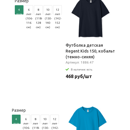
Размер
4
6
8
10
12
года
лет
лет
лет
лет
(96-
(106-
(118-
(130-
(142-
104
116
128
140
152
см)
см)
см)
см)
см)
Футболка детская
Regent Kids 150, кобальт
(темно-синяя)
Артикул: 1886.47
В наличии: есть
468 руб/шт
Размер
4
6
8
10
12
года
лет
лет
лет
лет
(96-
(106-
(118-
(130-
(142-