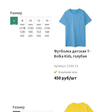
Размер
6
8
10
12
14
лет
лет
лет
лет
лет
(106-
(118-
(130-
(142-
(154-
116
128
140
152
164
см)
см)
см)
см)
см)
Футболка детская T-
Bolka Kids, голубая
Артикул: 2504.14
В наличии: есть
450 руб/шт
Размер