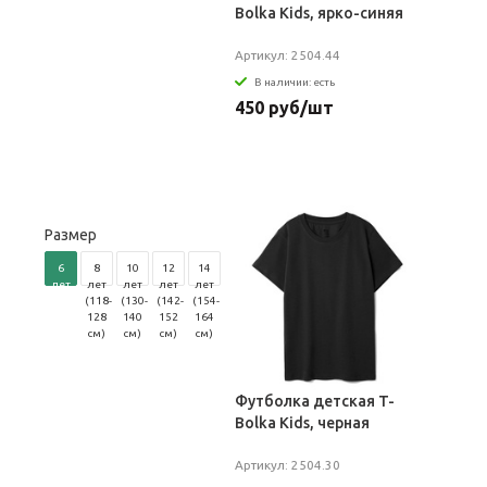
Bolka Kids, ярко-синяя
Артикул: 2504.44
В наличии: есть
450 руб/шт
Размер
6
8
10
12
14
лет
лет
лет
лет
лет
(106-
(118-
(130-
(142-
(154-
116
128
140
152
164
см)
см)
см)
см)
см)
Футболка детская T-
Bolka Kids, черная
Артикул: 2504.30