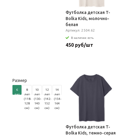
Футболка детская T-
Bolka Kids, молочно-
белая
Артикул: 2504.62
В наличии: есть
450 руб/шт
Размер
6
8
10
12
14
лет
лет
лет
лет
лет
(106-
(118-
(130-
(142-
(154-
116
128
140
152
164
см)
см)
см)
см)
см)
Футболка детская T-
Bolka Kids, темно-серая