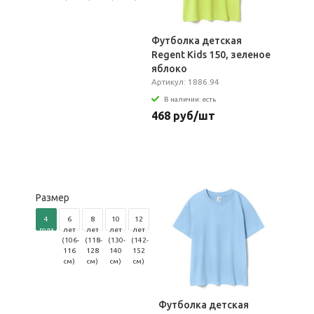
Футболка детская
Regent Kids 150, зеленое
яблоко
Артикул: 1886.94
В наличии: есть
468 руб/шт
Размер
4
6
8
10
12
года
лет
лет
лет
лет
(96-
(106-
(118-
(130-
(142-
104
116
128
140
152
см)
см)
см)
см)
см)
Футболка детская