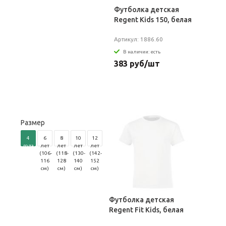
Футболка детская
Regent Kids 150, белая
Артикул: 1886.60
В наличии: есть
383 руб/шт
Размер
4
6
8
10
12
года
лет
лет
лет
лет
(96-
(106-
(118-
(130-
(142-
104
116
128
140
152
см)
см)
см)
см)
см)
Футболка детская
Regent Fit Kids, белая