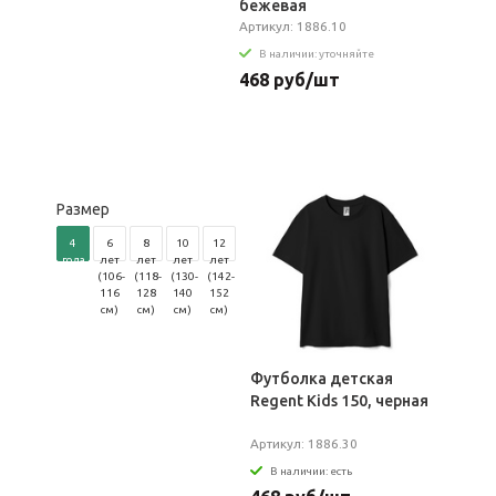
бежевая
Артикул: 1886.10
В наличии: уточняйте
468 руб/шт
Размер
4
6
8
10
12
года
лет
лет
лет
лет
(96-
(106-
(118-
(130-
(142-
104
116
128
140
152
см)
см)
см)
см)
см)
Футболка детская
Regent Kids 150, черная
Артикул: 1886.30
В наличии: есть