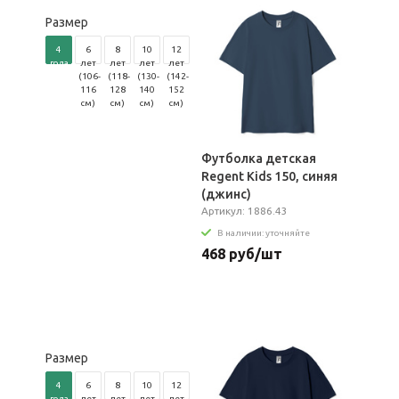
Размер
4
6
8
10
12
года
лет
лет
лет
лет
(96-
(106-
(118-
(130-
(142-
104
116
128
140
152
см)
см)
см)
см)
см)
Футболка детская
Regent Kids 150, синяя
(джинс)
Артикул: 1886.43
В наличии: уточняйте
468 руб/шт
Размер
4
6
8
10
12
года
лет
лет
лет
лет