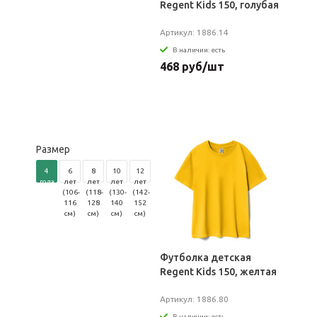
Regent Kids 150, голубая
Артикул: 1886.14
В наличии: есть
468 руб/шт
Размер
4
6
8
10
12
года
лет
лет
лет
лет
(96-
(106-
(118-
(130-
(142-
104
116
128
140
152
см)
см)
см)
см)
см)
Футболка детская
Regent Kids 150, желтая
Артикул: 1886.80
В наличии: есть