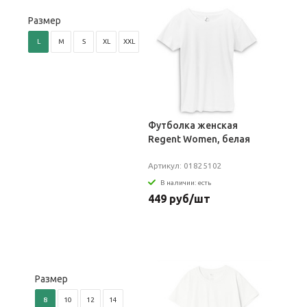
Размер
L
M
S
XL
XXL
Футболка женская
Regent Women, белая
Артикул: 01825102
В наличии: есть
449 руб/шт
Размер
8
10
12
14