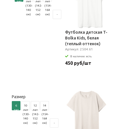
лет
лет
лет
лет
(118-
(130-
(142-
(154-
128
140
152
164
см)
см)
см)
см)
-
Футболка детская T-
Bolka Kids, белая
(теплый оттенок)
Артикул: 2504.61
В наличии: есть
450 руб/шт
Размер
6
10
12
14
лет
лет
лет
лет
(106-
(130-
(142-
(154-
116
140
152
164
см)
см)
см)
см)
-