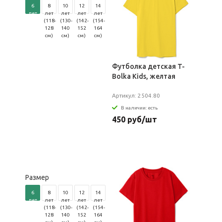
6
8
10
12
14
лет
лет
лет
лет
лет
(106-
(118-
(130-
(142-
(154-
116
128
140
152
164
см)
см)
см)
см)
см)
Футболка детская T-
Bolka Kids, желтая
Артикул: 2504.80
В наличии: есть
450 руб/шт
Размер
6
8
10
12
14
лет
лет
лет
лет
лет
(106-
(118-
(130-
(142-
(154-
116
128
140
152
164