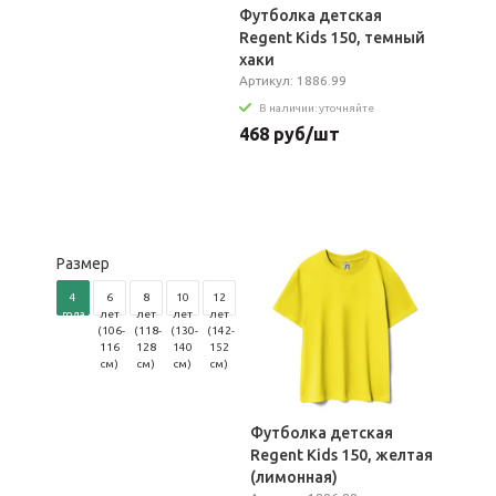
Футболка детская
Regent Kids 150, темный
хаки
Артикул: 1886.99
В наличии: уточняйте
468 руб/шт
Размер
4
6
8
10
12
года
лет
лет
лет
лет
(96-
(106-
(118-
(130-
(142-
104
116
128
140
152
см)
см)
см)
см)
см)
Футболка детская
Regent Kids 150, желтая
(лимонная)