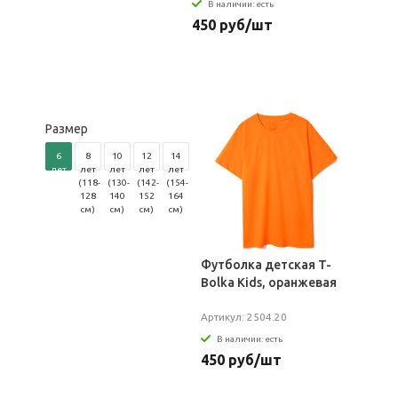
В наличии: есть
450 руб/шт
Размер
6
8
10
12
14
лет
лет
лет
лет
лет
(106-
(118-
(130-
(142-
(154-
116
128
140
152
164
см)
см)
см)
см)
см)
Футболка детская T-
Bolka Kids, оранжевая
Артикул: 2504.20
В наличии: есть
450 руб/шт