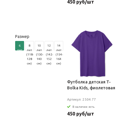
450 руб/шт
Размер
6
8
10
12
14
лет
лет
лет
лет
лет
(106-
(118-
(130-
(142-
(154-
116
128
140
152
164
см)
см)
см)
см)
см)
Футболка детская T-
Bolka Kids, фиолетовая
Артикул: 2504.77
В наличии: есть
450 руб/шт