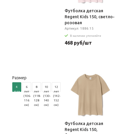
Футболка детская
Regent Kids 150, светло-
розовая
Артикул: 1886.15
В наличии: уточняйте
468 руб/шт
Размер
4
6
8
10
12
года
лет
лет
лет
лет
(96-
(106-
(118-
(130-
(142-
104
116
128
140
152
см)
см)
см)
см)
см)
Футболка детская
Regent Kids 150,