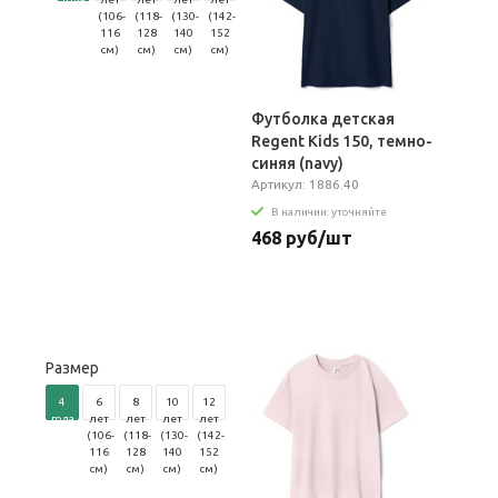
(96-
(106-
(118-
(130-
(142-
104
116
128
140
152
см)
см)
см)
см)
см)
Футболка детская
Regent Kids 150, темно-
синяя (navy)
Артикул: 1886.40
В наличии: уточняйте
468 руб/шт
Размер
4
6
8
10
12
года
лет
лет
лет
лет
(96-
(106-
(118-
(130-
(142-
104
116
128
140
152
см)
см)
см)
см)
см)