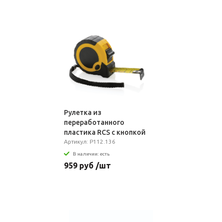
Рулетка из
переработанного
пластика RCS с кнопкой
блокировки, 5м/19 мм
Артикул: P112.136
В наличии: есть
959 руб /шт