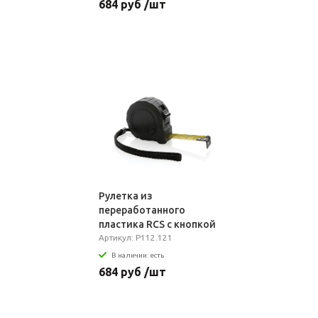
684 руб /шт
Рулетка из
переработанного
пластика RCS с кнопкой
блокировки, 3м/16 мм
Артикул: P112.121
В наличии: есть
684 руб /шт