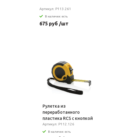
Артикул: P113.261
В наличии: есть
675 руб /шт
Рулетка из
переработанного
пластика RCS с кнопкой
блокировки, 3м/16 мм
Артикул: P112.126
В наличии: есть