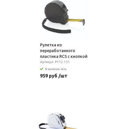
Рулетка из
переработанного
пластика RCS с кнопкой
блокировки, 5м/19 мм
Артикул: P112.131
В наличии: есть
959 руб /шт