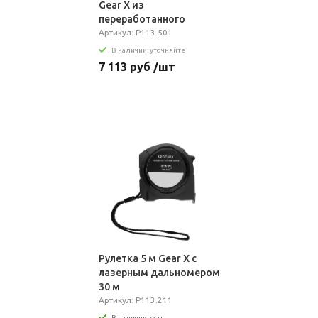
Gear X из
переработанного
алюминия RCS, 30 м
Артикул: P113.501
В наличии: уточняйте
7 113 руб /шт
Рулетка 5 м Gear X с
лазерным дальномером
30 м
Артикул: P113.211
В наличии: есть