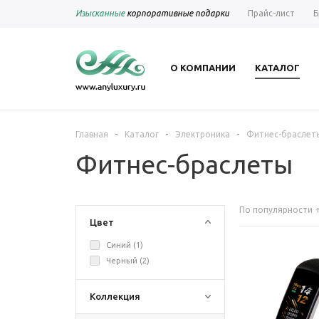
Изысканные
корпоративные подарки
Прайс-лист
Б
О КОМПАНИИ
КАТАЛОГ
-
-
-
Главная
Каталог
Электроника
Фитнес-браслет
Фитнес-браслеты
По популярности
Цвет
Синий (
1
)
Черный (
2
)
Коллекция