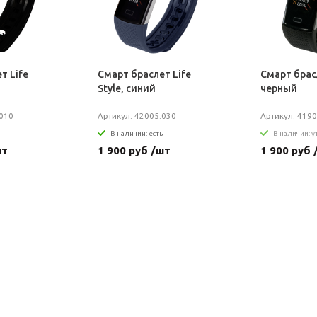
т Life
Смарт браслет Life
Смарт брасл
Style, синий
черный
.010
Артикул: 42005.030
Артикул: 419
В наличии: есть
В наличии: 
шт
1 900 руб /шт
1 900 руб 