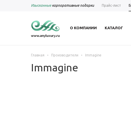
Изысканные
корпоративные подарки
Прайс-лист
Б
О КОМПАНИИ
КАТАЛОГ
-
-
Главная
Производители
Immagine
Immagine