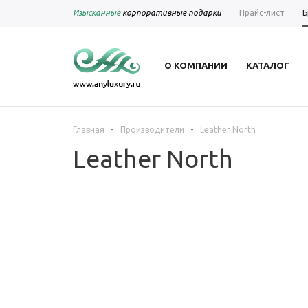
Изысканные
корпоративные подарки
Прайс-лист
Б
О КОМПАНИИ
КАТАЛОГ
-
-
Главная
Производители
Leather North
Leather North