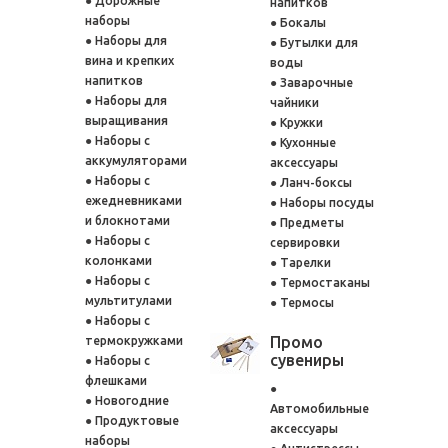
Дорожные
напитков
наборы
Бокалы
Наборы для
Бутылки для
вина и крепких
воды
напитков
Заварочные
Наборы для
чайники
выращивания
Кружки
Наборы с
Кухонные
аккумуляторами
аксессуары
Наборы с
Ланч-боксы
ежедневниками
Наборы посуды
и блокнотами
Предметы
Наборы с
сервировки
колонками
Тарелки
Наборы с
Термостаканы
мультитулами
Термосы
Наборы с
Промо
термокружками
сувениры
Наборы с
флешками
Новогодние
Автомобильные
Продуктовые
аксессуары
наборы