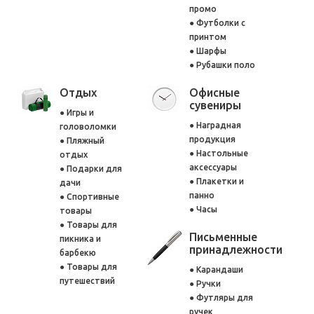
промо
Футболки с
принтом
Шарфы
Рубашки поло
Отдых
Офисные
сувениры
Игры и
Наградная
головоломки
продукция
Пляжный
Настольные
отдых
аксессуары
Подарки для
Плакетки и
дачи
панно
Спортивные
Часы
товары
Товары для
Письменные
пикника и
принадлежности
барбекю
Товары для
Карандаши
путешествий
Ручки
Футляры для
ручек