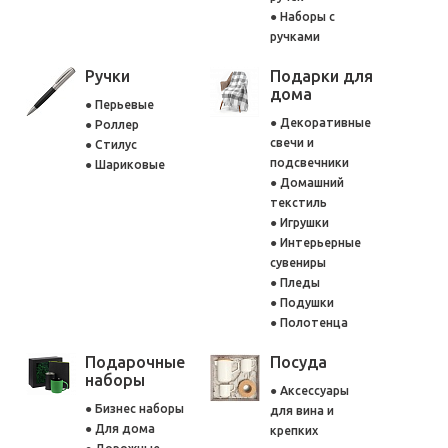
Наборы с
ручками
Ручки
Подарки для
дома
Перьевые
Декоративные
Роллер
свечи и
Стилус
подсвечники
Шариковые
Домашний
текстиль
Игрушки
Интерьерные
сувениры
Пледы
Подушки
Полотенца
Подарочные
Посуда
наборы
Аксессуары
Бизнес наборы
для вина и
Для дома
крепких