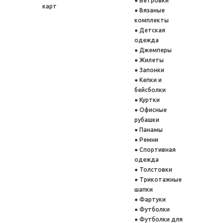
Ветровки
карт
Вязаные
комплекты
Детская
одежда
Джемперы
Жилеты
Запонки
Кепки и
бейсболки
Куртки
Офисные
рубашки
Панамы
Ремни
Спортивная
одежда
Толстовки
Трикотажные
шапки
Фартуки
Футболки
Футболки для