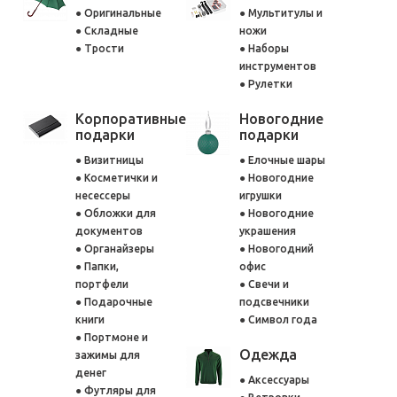
Оригинальные
Мультитулы и
Складные
ножи
Трости
Наборы
инструментов
Рулетки
Корпоративные
Новогодние
подарки
подарки
Визитницы
Елочные шары
Косметички и
Новогодние
несессеры
игрушки
Обложки для
Новогодние
документов
украшения
Органайзеры
Новогодний
Папки,
офис
портфели
Свечи и
Подарочные
подсвечники
книги
Символ года
Портмоне и
Одежда
зажимы для
денег
Аксессуары
Футляры для