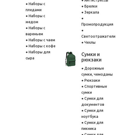
Антистрессы
Наборы с
Брелки
пледами
Зеркала
Наборы с
медом
Промопродукция
Наборы с
вареньем
Светоотражатели
Наборы с чаем
Чехлы
Наборы с кофе
Наборы для
Сумки и
сыра
рюкзаки
Дорожные
сумки, чемоданы
Рюкзаки
Спортивные
сумки
Сумки для
документов
Сумки для
ноутбука
Сумки для
пикника
Сумки для