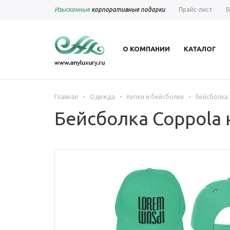
Изысканные
корпоративные подарки
Прайс-лист
Б
О КОМПАНИИ
КАТАЛОГ
-
-
-
Главная
Одежда
Кепки и бейсболки
Бейсболка 
Бейсболка Coppola 