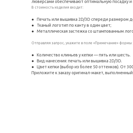
люверсами обеспечивают оптимальную посадку и
В стоимость изделия входит:
Печать или вышивка 2D/3D спереди размером до
Тканый логотип по канту в один цвет;
Металлическая застежка со штампованным лог
Отправляя запрос, укажите в поле «Примечание» формы
Количество клиньев у кепки — пять или шесть.
Вид нанесения: печать или вышивка 2D/3D.
Цвет кепки (выбор из более 50 оттенков). От 30
Приложите к заказу оригинал-макет, выполненный 