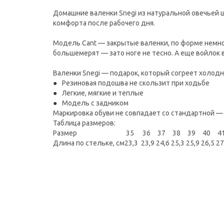
Домашние валенки Snegi из натуральной овечьей 
комфорта после рабочего дня.
Модель Cant — закрытые валенки, по форме немн
большемерят — зато ноге не тесно. А еще войлок 
Валенки Snegi — подарок, который согреет холод
Резиновая подошва не скользит при ходьбе
Легкие, мягкие и теплые
Модель с задником
Маркировка обуви не совпадает со стандартной —
Таблица размеров:
Размер
35 36
37
38
39
40
4
Длина по стельке, см
23,3 23,9
24,6
25,3
25,9
26,5
27