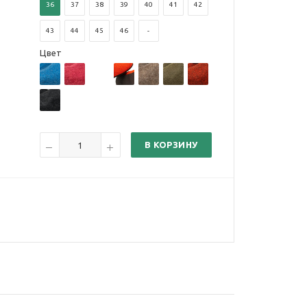
36
37
38
39
40
41
42
43
44
45
46
-
Цвет
В КОРЗИНУ