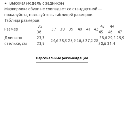
Высокая модель с задником
Маркировка обуви не совпадает со стандартной —
пожалуйста, пользуйтесь таблицей размеров.
Таблица размеров:
35
43 44
Размер
37
38
39
40
41
42
36
45 46 47
Длина по
23,3
28,6 29,2 29,9
24,6
25,3
25,9
26,5
27,2
28
стельке, см
23,9
30,6 31,4
Персональные рекомендации