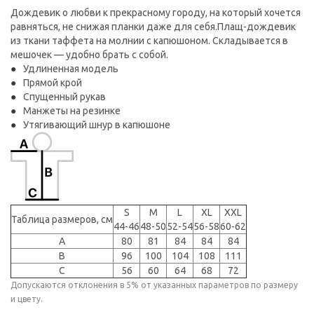
Дождевик о любви к прекрасному городу, на который хочется
равняться, не снижая планки даже для себя.Плащ-дождевик
из ткани таффета на молнии с капюшоном. Складывается в
мешочек — удобно брать с собой.
Удлиненная модель
Прямой крой
Спущенный рукав
Манжеты на резинке
Утягивающий шнур в капюшоне
S
M
L
XL
XXL
Таблица размеров, см
44-46
48-50
52-54
56-58
60-62
A
80
81
84
84
84
B
96
100
104
108
111
C
56
60
64
68
72
Допускаются отклонения в 5% от указанных параметров по размеру
и цвету.