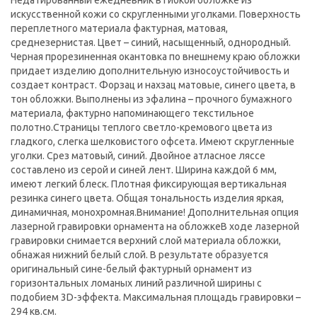
Недатированный ежедневник в гибкой обложке из
искусственной кожи со скругленными уголками. Поверхность
переплетного материала фактурная, матовая,
среднезернистая. Цвет – синий, насыщенный, однородный.
Черная прорезиненная окантовка по внешнему краю обложки
придает изделию дополнительную износоустойчивость и
создает контраст. Форзац и нахзац матовые, синего цвета, в
тон обложки. Выполнены из эфалина – прочного бумажного
материала, фактурно напоминающего текстильное
полотно.Страницы теплого светло-кремового цвета из
гладкого, слегка шелковистого офсета. Имеют скругленные
уголки. Срез матовый, синий. Двойное атласное ляссе
составлено из серой и синей лент. Ширина каждой 6 мм,
имеют легкий блеск. Плотная фиксирующая вертикальная
резинка синего цвета. Общая тональность изделия яркая,
динамичная, монохромная.Внимание! Дополнительная опция
лазерной гравировки орнамента на обложкеВ ходе лазерной
гравировки снимается верхний слой материала обложки,
обнажая нижний белый слой. В результате образуется
оригинальный сине-белый фактурный орнамент из
горизонтальных ломаных линий различной ширины с
подобием 3D-эффекта. Максимальная площадь гравировки –
294 кв.см.